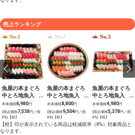
売上ランキング
No.1
No.2
No.3
魚屋の本まぐろ
魚屋の本まぐろ
魚屋の本まぐろ
中とろ地魚入
中とろ地魚入
中とろ地魚入
上生寿司 宴
上生寿司 寿
上生寿司 瑞穂
6,980
8,800
4,980
本体価格
円
本体価格
円
本体価格
円
（うたげ）わさ
（ことぶき）わ
（みずほ）わさ
7,538
9,504
5,378
(税込価格
円／税
(税込価格
円／税
(税込価格
円／税
び抜き【g-2】
さび抜き【g-1】
び抜き【g-3】
8%)【軽】
8%)【軽】
8%)【軽】
【軽】印が表示されている商品は軽減税率（8%）対象商品と
なります。