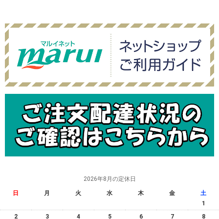
2026年8月の定休日
日
月
火
水
木
金
土
1
2
3
4
5
6
7
8