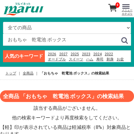
0
メニュー
カテゴリ
2026
2027
2025
2023
2024
2022
人気のキーワード
オードブル
スイーツ
ハム
寿司
刺身
お盆
越乃うお清
あんフーズ新潟
ビール
そば
米
ブランド牛
つなんポーク
千疋屋
トップ
全商品
「おもちゃ 乾電池 ボックス」の検索結果
全商品 「おもちゃ 乾電池 ボックス」の検索結果
該当する商品がございません。
他の検索キーワードより再度検索をしてください。
【軽】印が表示されている商品は軽減税率（8%）対象商品と
なります。