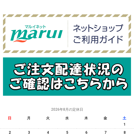
2026年8月の定休日
日
月
火
水
木
金
土
1
2
3
4
5
6
7
8