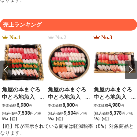
売上ランキング
No.1
No.2
No.3
魚屋の本まぐろ
魚屋の本まぐろ
魚屋の本まぐろ
中とろ地魚入
中とろ地魚入
中とろ地魚入
上生寿司 宴
上生寿司 寿
上生寿司 瑞穂
6,980
8,800
4,980
本体価格
円
本体価格
円
本体価格
円
（うたげ）わさ
（ことぶき）わ
（みずほ）わさ
7,538
9,504
5,378
(税込価格
円／税
(税込価格
円／税
(税込価格
円／税
び抜き【g-2】
さび抜き【g-1】
び抜き【g-3】
8%)【軽】
8%)【軽】
8%)【軽】
【軽】印が表示されている商品は軽減税率（8%）対象商品と
なります。