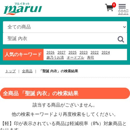
0
メニュー
カテゴリ
2026
2027
2025
2023
2022
2024
人気のキーワード
越乃うお清
オードブル
寿司
カヌレドキャンティ
ハム
あんフーズ新潟
刺身
ブランド牛
ビール
米
そば
つなんポーク
トップ
全商品
「聖誕 內衣」の検索結果
千疋屋
越後名産手造り笹だんご
全商品 「聖誕 內衣」の検索結果
該当する商品がございません。
他の検索キーワードより再度検索をしてください。
【軽】印が表示されている商品は軽減税率（8%）対象商品と
なります。