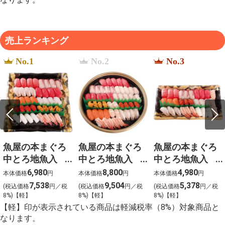
売上ランキング
No.1
No.2
No.3
魚屋の本まぐろ
魚屋の本まぐろ
魚屋の本まぐろ
中とろ地魚入
中とろ地魚入
中とろ地魚入
上生寿司 宴
上生寿司 寿
上生寿司 瑞穂
6,980
8,800
4,980
本体価格
円
本体価格
円
本体価格
円
（うたげ）わさ
（ことぶき）わ
（みずほ）わさ
7,538
9,504
5,378
(税込価格
円／税
(税込価格
円／税
(税込価格
円／税
び抜き【g-2】
さび抜き【g-1】
び抜き【g-3】
8%)【軽】
8%)【軽】
8%)【軽】
【軽】印が表示されている商品は軽減税率（8%）対象商品と
なります。