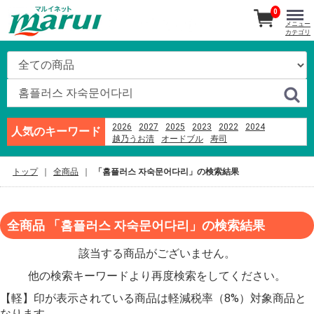
0
メニュー
カテゴリ
2026
2027
2025
2023
2022
2024
人気のキーワード
越乃うお清
オードブル
寿司
カヌレドキャンティ
刺身
あんフーズ新潟
ブランド牛
ビール
ハム
米
つなんポーク
トップ
全商品
「홈플러스 자숙문어다리」の検索結果
越後名産手造り笹だんご
千疋屋
そば
全商品 「홈플러스 자숙문어다리」の検索結果
該当する商品がございません。
他の検索キーワードより再度検索をしてください。
【軽】印が表示されている商品は軽減税率（8%）対象商品と
なります。