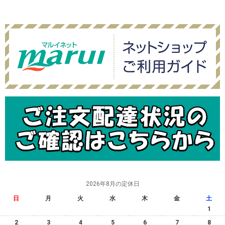
2026年8月の定休日
日
月
火
水
木
金
土
1
2
3
4
5
6
7
8