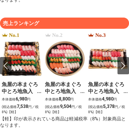
売上ランキング
No.1
No.2
No.3
魚屋の本まぐろ
魚屋の本まぐろ
魚屋の本まぐろ
中とろ地魚入
中とろ地魚入
中とろ地魚入
上生寿司 宴
上生寿司 寿
上生寿司 瑞穂
6,980
8,800
4,980
本体価格
円
本体価格
円
本体価格
円
（うたげ）わさ
（ことぶき）わ
（みずほ）わさ
7,538
9,504
5,378
(税込価格
円／税
(税込価格
円／税
(税込価格
円／税
び抜き【g-2】
さび抜き【g-1】
び抜き【g-3】
8%)【軽】
8%)【軽】
8%)【軽】
【軽】印が表示されている商品は軽減税率（8%）対象商品と
なります。