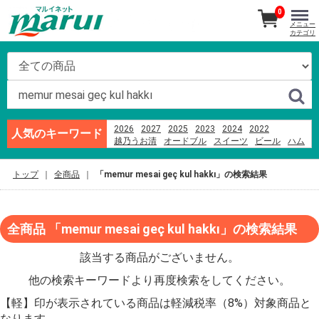
0
メニュー
カテゴリ
2026
2027
2025
2023
2024
2022
人気のキーワード
越乃うお清
オードブル
スイーツ
ビール
ハム
刺身
寿司
カヌレドキャンティ
あんフーズ新潟
米
千疋屋
そば
ブランド牛
お盆
トップ
全商品
「memur mesai geç kul hakkı」の検索結果
全商品 「memur mesai geç kul hakkı」の検索結果
該当する商品がございません。
他の検索キーワードより再度検索をしてください。
【軽】印が表示されている商品は軽減税率（8%）対象商品と
なります。