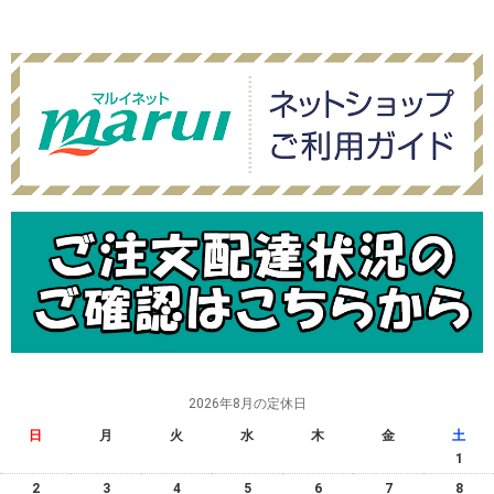
2026年8月の定休日
日
月
火
水
木
金
土
1
2
3
4
5
6
7
8