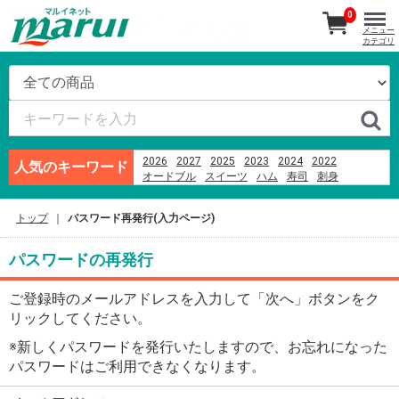
0
メニュー
カテゴリ
2026
2027
2025
2023
2024
2022
人気のキーワード
オードブル
スイーツ
ハム
寿司
刺身
越乃うお清
ビール
あんフーズ新潟
そば
ブランド牛
米
お盆
千疋屋
もちもち
トップ
パスワード再発行(入力ページ)
パスワードの再発行
ご登録時のメールアドレスを入力して「次へ」ボタンをク
リックしてください。
※新しくパスワードを発行いたしますので、お忘れになった
パスワードはご利用できなくなります。