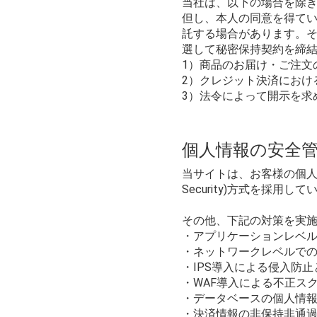
当社は、以下の場合を除
但し、本人の同意を得て
託する場合があります。
選して秘密保持契約を締
1）商品のお届け・ご注文
2）クレジット決済におけ
3）法令によって開示を求
個人情報の安全
当サイトは、お客様の個人情報
Security)方式を採用し
その他、下記の対策を実
・アプリケーションレベ
・ネットワークレベルで
・IPS導入による侵入防
・WAF導入による不正ス
・データベースの個人情
・決済情報の非保持非通