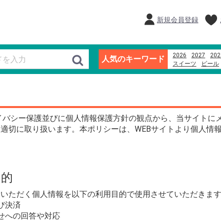
新規会員登録
2026
2027
202
人気のキーワード
スイーツ
ビール
あんフーズ新潟
越後名産手造り笹
イバシー保護並びに個人情報保護方針の観点から、当サイトに
適切に取り扱います。本ポリシーは、WEBサイトより個人情
目的
ていただく個人情報を以下の利用目的で使用させていただきま
び決済
せへの回答や対応