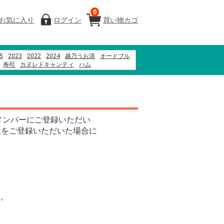
0
お気に入り
ログイン
買い物カゴ
5
2023
2022
2024
越乃うお清
オードブル
寿司
カヌレドキャンティ
ハム
刺身
千疋屋
ブランド牛
つなんポーク
そば
だんご
メンバーにご登録いただい
報をご登録いただいた場合に
す。