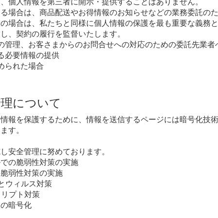
き、個人情報を第三者に開示・提供することはありません。
いる場合は、商品配送やお得情報のお知らせなどの業務委託の
その場合は、私たちと同様に個人情報の保護を最も重要な義務
結し、契約の履行を監督いたします。
の管理、お客さまからのお問合せへの対応のための委託先業者
る必要情報の提供
められた場合
管理について
を保護するために、情報を送信するページには暗号化技術TLS (Tra
ています。
施し安全管理に努めております。
ルでの脆弱性対策の実施
の脆弱性対策の実施
止とウィルス対策
クリプト対策
報の暗号化
過