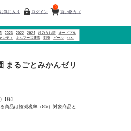
0
お気に入り
ログイン
買い物カゴ
5
2023
2022
2024
越乃うお清
オードブル
ャンティ
あんフーズ新潟
刺身
ビール
ハム
屋
米
そば
つなんポーク
だんご
園 まるごとみかんゼリ
】
) 【軽】
る商品は軽減税率（8%）対象商品と