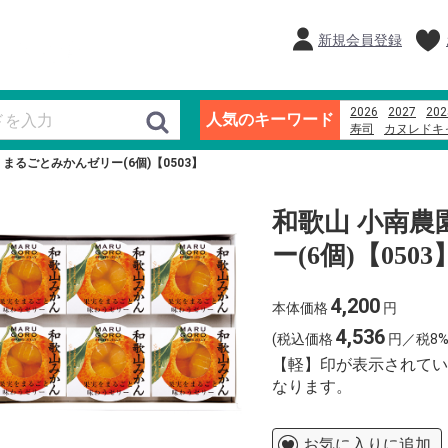
新規会員登録
2026
2027
202
人気のキーワード
寿司
カヌレドキ
ブランド牛
千疋
 まるごとみかんゼリー(6個)【0503】
越後名産手造り笹
和歌山 小南農
ー(6個)【0503
4,200
本体価格
円
4,536
(税込価格
円／税8%
【軽】印が表示されてい
なります。
お気に入りに追加