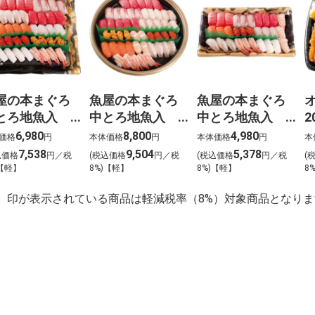
屋の本まぐろ
魚屋の本まぐろ
魚屋の本まぐろ
とろ地魚入
中とろ地魚入
中とろ地魚入
2
生寿司 宴
上生寿司 寿
上生寿司 瑞穂
6,980
8,800
4,980
価格
円
本体価格
円
本体価格
円
本
うたげ）わさ
（ことぶき）わ
（みずほ）わさ
7,538
9,504
5,378
込価格
円／税
(税込価格
円／税
(税込価格
円／税
(
抜き【g-2】
さび抜き【g-1】
び抜き【g-3】
)【軽】
8%)【軽】
8%)【軽】
8
】印が表示されている商品は軽減税率（8%）対象商品となりま