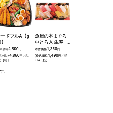
オードブルA【g-
魚屋の本まぐろ
0】
中とろ入 生寿
司 華（はな）
4,500
1,380
体価格
円
本体価格
円
わさび抜き【g-
4,860
1,490
税込価格
円／税
(税込価格
円／税
5】
%)【軽】
8%)【軽】
す。