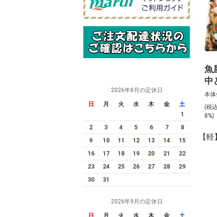
魚
中
2026年8月の定休日
上
本体
（
日
月
火
水
木
金
土
(税
び
1
8%
2
3
4
5
6
7
8
【軽
9
10
11
12
13
14
15
16
17
18
19
20
21
22
23
24
25
26
27
28
29
30
31
2026年9月の定休日
日
月
火
水
木
金
土