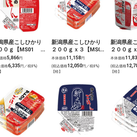
潟県産こしひかり
新潟県産こしひかり
新潟県産
００ｇ【MS01
２００ｇｘ３【MS02
２００ｇｘ
eb用】
web用】
web用】
5,866
11,158
11,8
価格
円
本体価格
円
本体価格
6,335
12,050
12,7
込価格
円／税8%)
(税込価格
円／税8%)
(税込価格
】
【軽】
【軽】