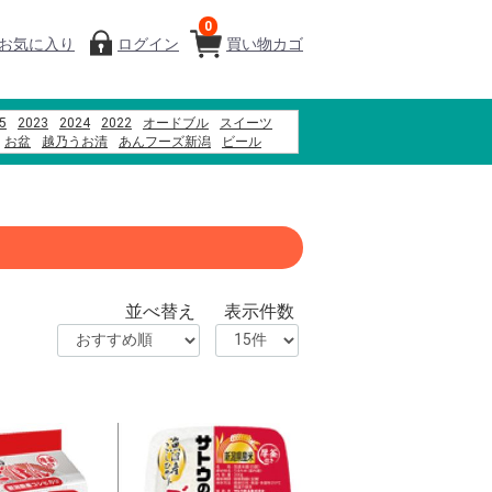
0
お気に入り
ログイン
買い物カゴ
5
2023
2024
2022
オードブル
スイーツ
お盆
越乃うお清
あんフーズ新潟
ビール
ド牛
千疋屋
もちもち
並べ替え
表示件数