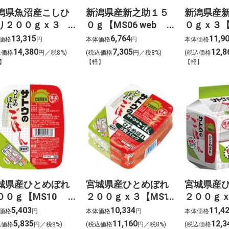
潟県魚沼産こしひ
新潟県産新之助１５
新潟県産
り２００ｇｘ３
０ｇ【MS06 web
０ｇｘ３【
S05 web用】
用】
web用】
13,315
6,764
11,9
価格
円
本体価格
円
本体価格
14,380
7,305
12,8
込価格
円／税8%)
(税込価格
円／税8%)
(税込価格
】
【軽】
【軽】
城県産ひとめぼれ
宮城県産ひとめぼれ
宮城県産
００ｇ【MS10
２００ｇｘ３【MS11
２００ｇｘ
eb用】
web用】
web用】
5,403
10,334
11,4
価格
円
本体価格
円
本体価格
5,835
11,160
12,3
込価格
円／税8%)
(税込価格
円／税8%)
(税込価格