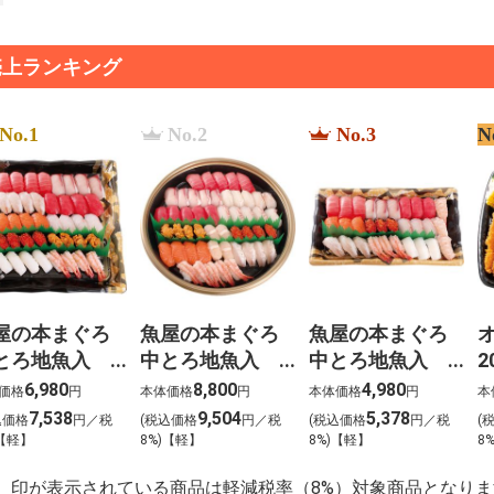
売上ランキング
No.1
No.2
No.3
N
屋の本まぐろ
魚屋の本まぐろ
魚屋の本まぐろ
とろ地魚入
中とろ地魚入
中とろ地魚入
2
生寿司 宴
上生寿司 寿
上生寿司 瑞穂
6,980
8,800
4,980
価格
円
本体価格
円
本体価格
円
本
うたげ）わさ
（ことぶき）わ
（みずほ）わさ
7,538
9,504
5,378
込価格
円／税
(税込価格
円／税
(税込価格
円／税
(
抜き【g-2】
さび抜き【g-1】
び抜き【g-3】
)【軽】
8%)【軽】
8%)【軽】
8
】印が表示されている商品は軽減税率（8%）対象商品となりま