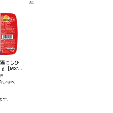
【軽】
沼産こしひ
ｇ【MS16
6
円
0
円／税8%)
ます。