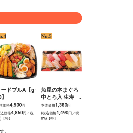
o.4
No.5
オードブルA【g-
魚屋の本まぐろ
0】
中とろ入 生寿
司 華（はな）
4,500
1,380
体価格
円
本体価格
円
わさび抜き【g-
4,860
1,490
税込価格
円／税
(税込価格
円／税
5】
%)【軽】
8%)【軽】
す。