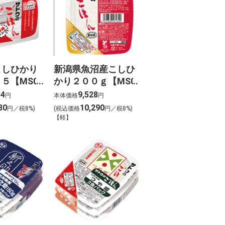
こしひかり
新潟県魚沼産こしひ
５【MS03
かり２００ｇ【MS04
web用】
34
9,528
円
本体価格
円
80
10,290
円／税8%)
(税込価格
円／税8%)
【軽】