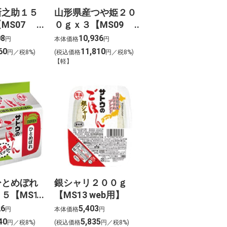
新之助１５
山形県産つや姫２０
MS07
０ｇｘ３【MS09
web用】
08
10,936
円
本体価格
円
60
11,810
円／税8%)
(税込価格
円／税8%)
【軽】
ひとめぼれ
銀シャリ２００ｇ
５【MS12
【MS13 web用】
26
5,403
円
本体価格
円
40
5,835
円／税8%)
(税込価格
円／税8%)