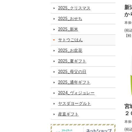
新
2025_クリスマス
か
2025_おせち
【M
本体
2025_新米
(税
【軽
サトウごはん
2025_お盆花
2025_夏ギフト
2025_母父の日
2025_通年ギフト
2024_ヴォジョレー
ヤスダヨーグルト
宮
２
産直ギフト
w
本体
(税