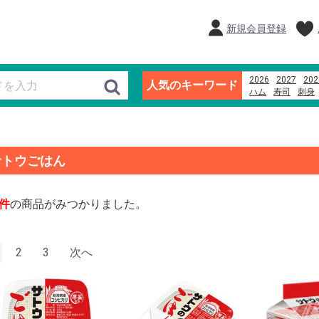
新規会員登録
2026
2027
202
人気のキーワード
ハム
寿司
刺身
そば
米
ブラン
サトウごはん
件
の商品がみつかりました。
2
3
次へ