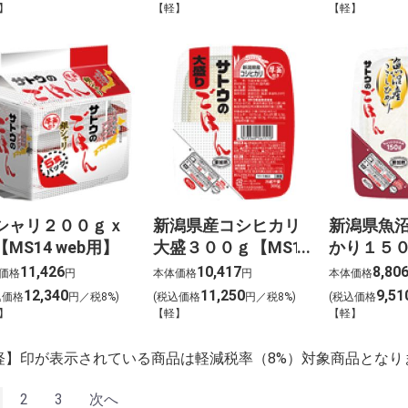
】
【軽】
【軽】
シャリ２００ｇｘ
新潟県産コシヒカリ
新潟県魚
MS14 web用】
大盛３００ｇ【MS15
かり１５０
web用】
web用】
11,426
10,417
8,80
価格
円
本体価格
円
本体価格
12,340
11,250
9,51
込価格
円／税8%)
(税込価格
円／税8%)
(税込価格
】
【軽】
【軽】
軽】印が表示されている商品は軽減税率（8%）対象商品となり
2
3
次へ