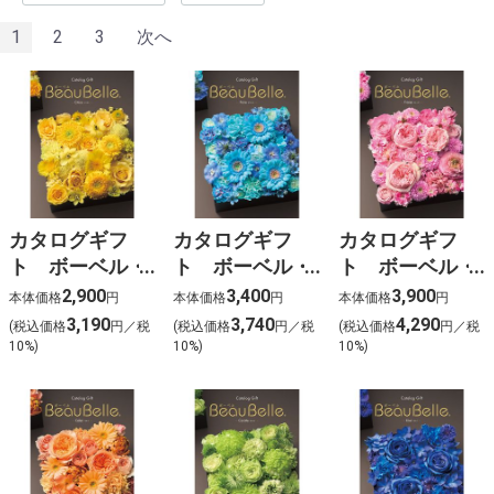
1
2
3
次へ
カタログギフ
カタログギフ
カタログギフ
ト ボーベル・
ト ボーベル・
ト ボーベル・
シトロン
ポワール
フレーズ
2,900
3,400
3,900
本体価格
円
本体価格
円
本体価格
円
【CGC-7401】
【CGC-7402】
【CGC-7403】
3,190
3,740
4,290
(税込価格
円／税
(税込価格
円／税
(税込価格
円／税
10%)
10%)
10%)