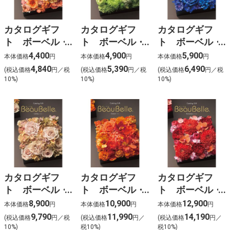
カタログギフ
カタログギフ
カタログギフ
ト ボーベル・
ト ボーベル・
ト ボーベル・
セルリ【CGC-
カロット
キウイ【CGC-
4,400
4,900
5,900
本体価格
円
本体価格
円
本体価格
円
7404】
【CGC-7405】
7406】
4,840
5,390
6,490
(税込価格
円／税
(税込価格
円／税
(税込価格
円／税
10%)
10%)
10%)
カタログギフ
カタログギフ
カタログギフ
ト ボーベル・
ト ボーベル・
ト ボーベル・
コリンキー
クレソン
ロマネスコ
8,900
10,900
12,900
本体価格
円
本体価格
円
本体価格
円
【CGC-7407】
【CGC-7408】
【CGC-7409】
9,790
11,990
14,190
(税込価格
円／税
(税込価格
円／
(税込価格
円／
10%)
税10%)
税10%)