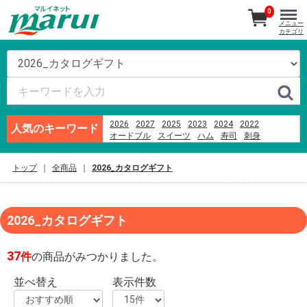
0
メニュー
カテゴリ
2026
2027
2025
2023
2024
2022
人気のキーワード
オードブル
スイーツ
ハム
寿司
刺身
越乃うお清
ビール
あんフーズ新潟
そば
ブランド牛
米
お盆
千疋屋
もちもち
トップ
全商品
2026_カタログギフト
2026_カタログギフト
37
件
の商品がみつかりました。
並べ替え
表示件数