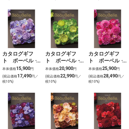
カタログギフ
カタログギフ
カタログギフ
ト ボーベル・
ト ボーベル・
ト ボーベル・
エシャロット
ポム【CGC-
レザン【CGC-
15,900
20,900
25,900
本体価格
円
本体価格
円
本体価格
円
【CGC-7410】
7411】
7412】
17,490
22,990
28,490
(税込価格
円／
(税込価格
円／
(税込価格
円／
税10%)
税10%)
税10%)