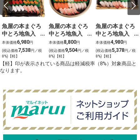
魚屋の本まぐろ
魚屋の本まぐろ
魚屋の本まぐろ
中とろ地魚入
中とろ地魚入
中とろ地魚入
上生寿司 宴
上生寿司 寿
上生寿司 瑞穂
6,980
8,800
4,980
本体価格
円
本体価格
円
本体価格
円
（うたげ）わさ
（ことぶき）わ
（みずほ）わさ
7,538
9,504
5,378
(税込価格
円／税
(税込価格
円／税
(税込価格
円／税
び抜き【g-2】
さび抜き【g-1】
び抜き【g-3】
8%)【軽】
8%)【軽】
8%)【軽】
【軽】印が表示されている商品は軽減税率（8%）対象商品と
なります。