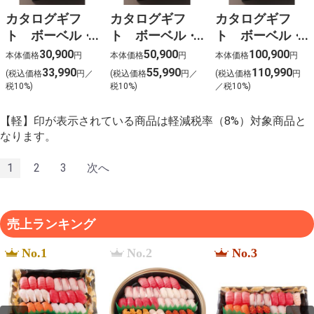
カタログギフ
カタログギフ
カタログギフ
ト ボーベル・
ト ボーベル・
ト ボーベル・
ペシュ【CGC-
アスペルジュ
アンディーブ
30,900
50,900
100,900
本体価格
円
本体価格
円
本体価格
円
7413】
【CGC-7414】
【CGC-7415】
33,990
55,990
110,990
(税込価格
円／
(税込価格
円／
(税込価格
円
税10%)
税10%)
／税10%)
【軽】印が表示されている商品は軽減税率（8%）対象商品と
なります。
1
2
3
次へ
売上ランキング
No.1
No.2
No.3