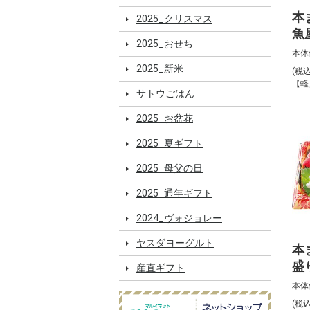
本
2025_クリスマス
魚
2025_おせち
な
本体
5
2025_新米
(税
【軽
サトウごはん
2025_お盆花
2025_夏ギフト
2025_母父の日
2025_通年ギフト
2024_ヴォジョレー
ヤスダヨーグルト
本
盛
産直ギフト
り
本体
(税