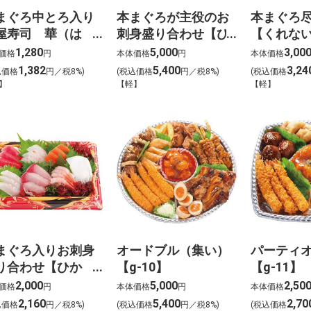
まぐろ中とろ入り
本まぐろが主役のお
本まぐろ
屋寿司 華（は
刺身盛り合わせ【ひ
【くれない
）わさび抜き【g-
ので】【g-6】
1,280
5,000
3,00
価格
円
本体価格
円
本体価格
】
1,382
5,400
3,24
込価格
円／税8%)
(税込価格
円／税8%)
(税込価格
】
【軽】
【軽】
まぐろ入りお刺身
オードブル（集い）
パーティ
り合わせ【ひか
【g-10】
【g-11】
】【g-9】
2,000
5,000
2,50
価格
円
本体価格
円
本体価格
2,160
5,400
2,70
込価格
円／税8%)
(税込価格
円／税8%)
(税込価格