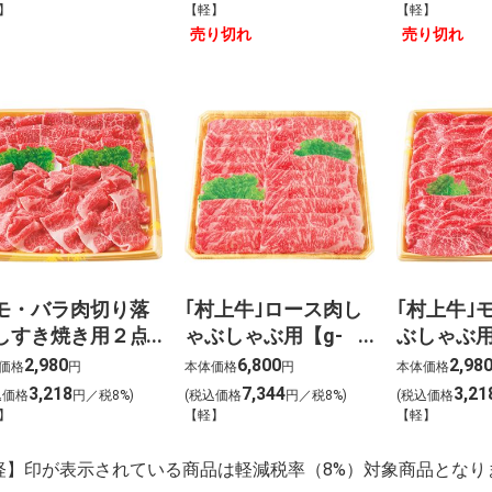
】
【軽】
【軽】
売り切れ
売り切れ
モ・バラ肉切り落
｢村上牛｣ロース肉し
｢村上牛｣
しすき焼き用２点
ゃぶしゃぶ用【g-
ぶしゃぶ用
り【g-13】
14】
2,980
6,800
2,98
価格
円
本体価格
円
本体価格
3,218
7,344
3,21
込価格
円／税8%)
(税込価格
円／税8%)
(税込価格
】
【軽】
【軽】
軽】印が表示されている商品は軽減税率（8%）対象商品となり