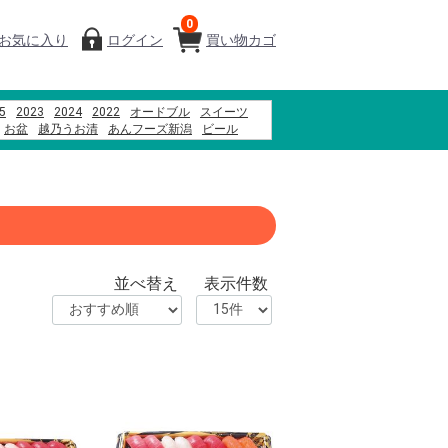
0
お気に入り
ログイン
買い物カゴ
5
2023
2024
2022
オードブル
スイーツ
お盆
越乃うお清
あんフーズ新潟
ビール
ド牛
千疋屋
もちもち
並べ替え
表示件数