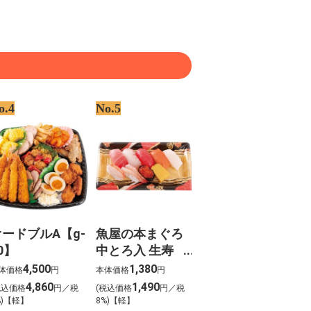
o.4
No.5
オードブルA【g-
魚屋の本まぐろ
0】
中とろ入 生寿
司 華（はな）
4,500
1,380
体価格
円
本体価格
円
わさび抜き【g-
4,860
1,490
税込価格
円／税
(税込価格
円／税
5】
%)【軽】
8%)【軽】