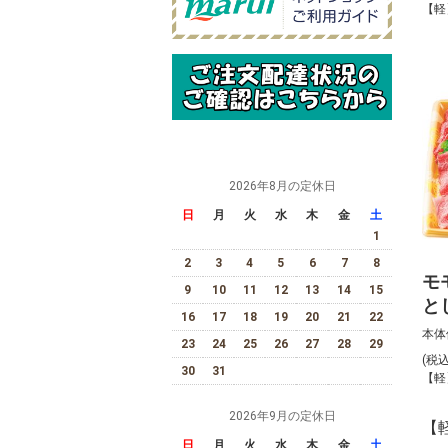
【軽
2026年8月の定休日
日
月
火
水
木
金
土
1
2
3
4
5
6
7
8
モ
9
10
11
12
13
14
15
と
16
17
18
19
20
21
22
盛
本体
23
24
25
26
27
28
29
(税
30
31
【軽
2026年9月の定休日
【
日
月
火
水
木
金
土