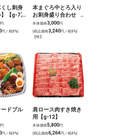
尽くし刺身
本まぐろ中とろ入り
】【g-7】
お刺身盛り合わせ
【かがやき】【g-8】
0
3,000
円
本体価格
円
0
3,240
円／税8%)
(税込価格
円／税8%)
【軽】
オードブル
肩ロース肉すき焼き
用【g-12】
0
5,800
円
本体価格
円
0
6,264
円／税8%)
(税込価格
円／税8%)