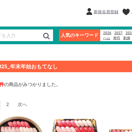
新規会員登録
2026
2027
202
人気のキーワード
ハム
寿司
刺身
そば
米
ブラン
025_年末年始おもてなし
件
の商品がみつかりました。
2
次へ