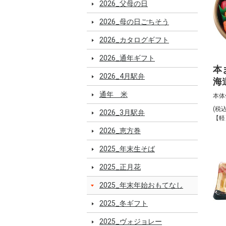
2026_父母の日
2026_母の日ごちそう
2026_カタログギフト
2026_通年ギフト
本
2026_4月駅弁
海
屋
通年 米
本体
き
(税
2026_3月駅弁
1
【軽
2026_恵方巻
2025_年末生そば
2025_正月花
2025_年末年始おもてなし
2025_冬ギフト
2025_ヴォジョレー