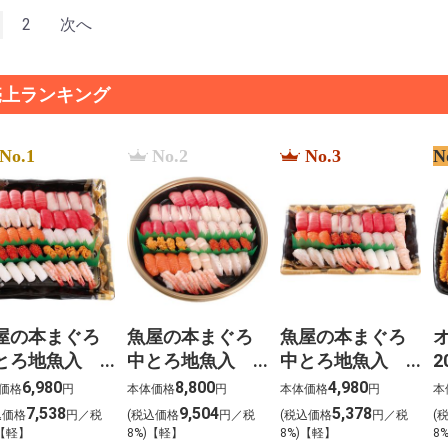
2
次へ
売上ランキング
No.1
No.2
No.3
N
屋の本まぐろ
魚屋の本まぐろ
魚屋の本まぐろ
とろ地魚入
中とろ地魚入
中とろ地魚入
2
生寿司 宴
上生寿司 寿
上生寿司 瑞穂
6,980
8,800
4,980
価格
円
本体価格
円
本体価格
円
本
うたげ）わさ
（ことぶき）わ
（みずほ）わさ
7,538
9,504
5,378
込価格
円／税
(税込価格
円／税
(税込価格
円／税
(
抜き【g-2】
さび抜き【g-1】
び抜き【g-3】
)【軽】
8%)【軽】
8%)【軽】
8