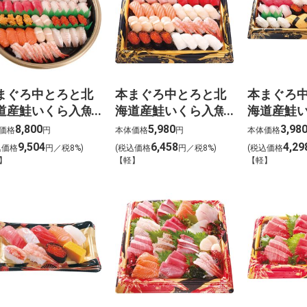
まぐろ中とろと北
本まぐろ中とろと北
本まぐろ
道産鮭いくら入魚
海道産鮭いくら入魚
海道産鮭
寿司 寿（ことぶ
屋寿司 八重桜（や
屋寿司 
8,800
5,980
3,98
価格
円
本体価格
円
本体価格
）わさび抜き【g-
えさくら）わさび抜
ほ）わさび
9,504
6,458
4,29
込価格
円／税8%)
(税込価格
円／税8%)
(税込価格
】
き【g-2】
3】
】
【軽】
【軽】