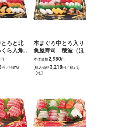
中とろと北
本まぐろ中とろ入り
いくら入魚
魚屋寿司 穂波（ほ
瑞穂（みず
なみ）わさび抜き
0
2,980
円
本体価格
円
抜き【g-
【g-4】
8
3,218
円／税8%)
(税込価格
円／税8%)
【軽】