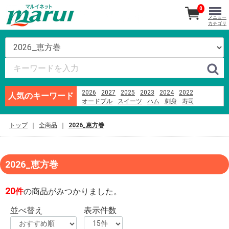
0
メニュー
カテゴリ
2026
2027
2025
2023
2024
2022
人気のキーワード
オードブル
スイーツ
ハム
刺身
寿司
越乃うお清
ビール
あんフーズ新潟
そば
お盆
米
千疋屋
ブランド牛
もちもち
トップ
全商品
2026_恵方巻
2026_恵方巻
20
件
の商品がみつかりました。
並べ替え
表示件数