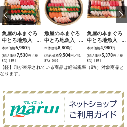
魚屋の本まぐろ
魚屋の本まぐろ
魚屋の本まぐろ
中とろ地魚入
中とろ地魚入
中とろ地魚入
上生寿司 宴
上生寿司 寿
上生寿司 瑞穂
6,980
8,800
4,980
本体価格
円
本体価格
円
本体価格
円
（うたげ）わさ
（ことぶき）わ
（みずほ）わさ
7,538
9,504
5,378
(税込価格
円／税
(税込価格
円／税
(税込価格
円／税
び抜き【g-2】
さび抜き【g-1】
び抜き【g-3】
8%)【軽】
8%)【軽】
8%)【軽】
【軽】印が表示されている商品は軽減税率（8%）対象商品と
なります。