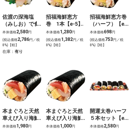
佐渡の深海塩
招福海鮮恵方
招福海鮮恵方巻
（みしお）で食
巻 1本【e-5】
（ハーフ）【e-
べる寺泊産のど
6】
2,580
1,280
698
本体価格
円
本体価格
円
本体価格
円
ぐろ炙り恵方巻
2,786
1,382
753
(税込価格
円／税
(税込価格
円／税
(税込価格
円／税
ハーフ【e-4】
8%)【軽】
8%)【軽】
8%)【軽】
在庫：
有り
本まぐろと天然
本まぐろと天然
開運太巻ハーフ
車えび入り海鮮
車えび入り海鮮
５本セット【e-
上恵方巻 １本
上恵方巻 ハー
9】
1,980
1,000
2,580
本体価格
円
本体価格
円
本体価格
円