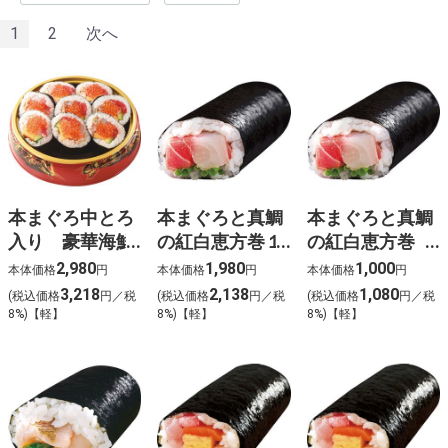
1
2
次へ
本まぐろ中とろ
本まぐろと真鯛
本まぐろと真鯛
入り 豪華海鮮
の紅白恵方巻１
の紅白恵方巻
太巻（極み）
本【e-2】
（ハーフ）【e-
2,980
1,980
1,000
本体価格
円
本体価格
円
本体価格
円
８切【e-1】
3】
3,218
2,138
1,080
(税込価格
円／税
(税込価格
円／税
(税込価格
円／税
8%)【軽】
8%)【軽】
8%)【軽】