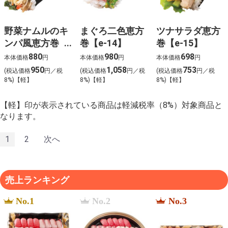
野菜ナムルのキ
まぐろ二色恵方
ツナサラダ恵方
ンパ風恵方巻
巻【e-14】
巻【e-15】
【e-13】
880
980
698
本体価格
円
本体価格
円
本体価格
円
950
1,058
753
(税込価格
円／税
(税込価格
円／税
(税込価格
円／税
8%)【軽】
8%)【軽】
8%)【軽】
【軽】印が表示されている商品は軽減税率（8%）対象商品と
なります。
1
2
次へ
売上ランキング
No.1
No.2
No.3