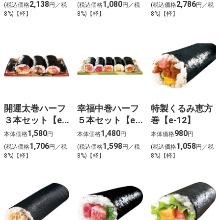
【e-7】
フ【e-8】
2,138
1,080
2,786
(税込価格
円／税
(税込価格
円／税
(税込価格
円／税
8%)【軽】
8%)【軽】
8%)【軽】
開運太巻ハーフ
幸福中巻ハーフ
特製くるみ恵方
３本セット【e-
５本セット【e-
巻【e-12】
10】
11】
1,580
1,480
980
本体価格
円
本体価格
円
本体価格
円
1,706
1,598
1,058
(税込価格
円／税
(税込価格
円／税
(税込価格
円／税
8%)【軽】
8%)【軽】
8%)【軽】