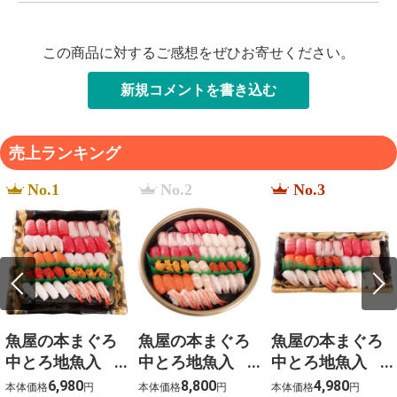
この商品に対するご感想をぜひお寄せください。
新規コメントを書き込む
売上ランキング
No.1
No.2
No.3
魚屋の本まぐろ
魚屋の本まぐろ
魚屋の本まぐろ
中とろ地魚入
中とろ地魚入
中とろ地魚入
上生寿司 宴
上生寿司 寿
上生寿司 瑞穂
6,980
8,800
4,980
本体価格
円
本体価格
円
本体価格
円