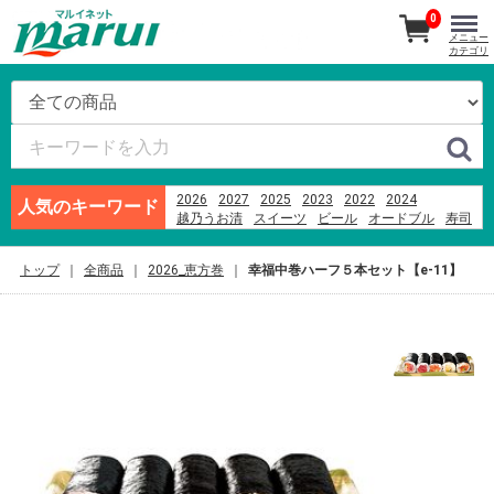
0
メニュー
カテゴリ
2026
2027
2025
2023
2022
2024
人気のキーワード
越乃うお清
スイーツ
ビール
オードブル
寿司
刺身
カヌレドキャンティ
米
あんフーズ新潟
ハム
つなんポーク
そば
千疋屋
ブランド牛
トップ
全商品
2026_恵方巻
幸福中巻ハーフ５本セット【e-11】