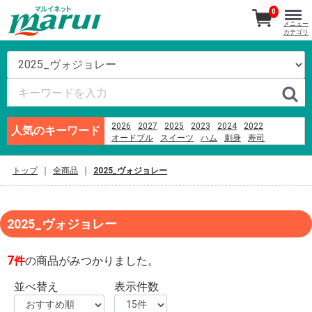
0
メニュー
カテゴリ
2026
2027
2025
2023
2024
2022
人気のキーワード
オードブル
スイーツ
ハム
刺身
寿司
越乃うお清
ビール
そば
あんフーズ新潟
お盆
米
千疋屋
ブランド牛
もちもち
トップ
全商品
2025_ヴォジョレー
2025_ヴォジョレー
7
件
の商品がみつかりました。
並べ替え
表示件数