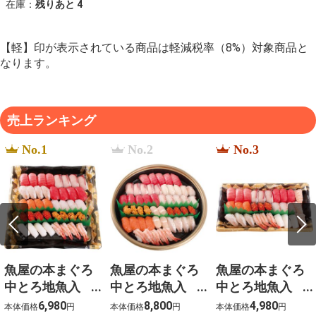
在庫：
残りあと
4
【軽】印が表示されている商品は軽減税率（8%）対象商品と
なります。
売上ランキング
No.1
No.2
No.3
魚屋の本まぐろ
魚屋の本まぐろ
魚屋の本まぐろ
中とろ地魚入
中とろ地魚入
中とろ地魚入
上生寿司 宴
上生寿司 寿
上生寿司 瑞穂
6,980
8,800
4,980
本体価格
円
本体価格
円
本体価格
円