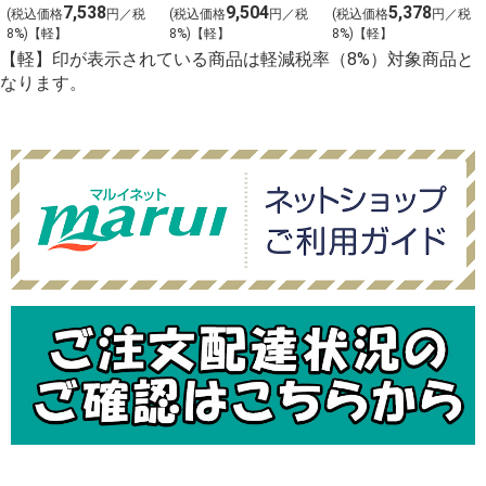
（うたげ）わさ
（ことぶき）わ
（みずほ）わさ
7,538
9,504
5,378
(税込価格
円／税
(税込価格
円／税
(税込価格
円／税
び抜き【g-2】
さび抜き【g-1】
び抜き【g-3】
8%)【軽】
8%)【軽】
8%)【軽】
【軽】印が表示されている商品は軽減税率（8%）対象商品と
なります。