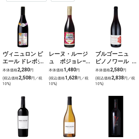
ヴィニュロン ピ
レーヌ・ルージ
ブルゴーニュ
エール ドレボジ
ュ ボジョレー
ピノノワール
ョレーヌーヴォ
PET【v-2】
【v-3】
2,280
1,480
2,580
本体価格
円
本体価格
円
本体価格
円
ー【v-1】
2,508
1,628
2,838
(税込価格
円／税
(税込価格
円／税
(税込価格
円／税
10%)
10%)
10%)