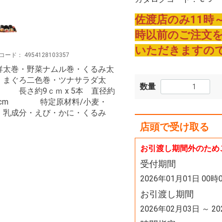
佐渡店のみ11時
時以前のご注文
いただきますの
コード：
4954128103357
鮮太巻・野菜ナムル巻・くるみ太
・まぐろ二色巻・ツナサラダ太
数量
 長さ約9ｃｍ x 5本 直径約
.5cm 特定原材料/小麦・
・乳成分・えび・かに・くるみ
店頭で受け取る
お引渡し期間外のため
受付期間
2026年01月01日 00時
お引渡し期間
2026年02月03日 ～ 2