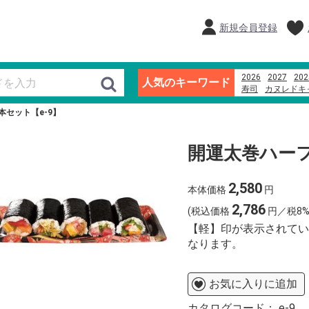
新規会員登録
2026
2027
202
人気のキーワード
寿司
カヌレドキ
千疋屋
ブランド
セット【e-9】
越後名産手造り笹
開運太巻ハーフ
2,580
本体価格
円
2,786
(税込価格
円／税8%
【軽】印が表示されてい
なります。
お気に入りに追加
カタログコード：
e-9