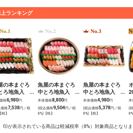
売上ランキング
No.1
No.2
No.3
N
屋の本まぐろ
魚屋の本まぐろ
魚屋の本まぐろ
とろ地魚入
中とろ地魚入
中とろ地魚入
2
生寿司 宴
上生寿司 寿
上生寿司 瑞穂
6,980
8,800
4,980
価格
円
本体価格
円
本体価格
円
本
うたげ）わさ
（ことぶき）わ
（みずほ）わさ
7,538
9,504
5,378
込価格
円／税
(税込価格
円／税
(税込価格
円／税
(
抜き【g-2】
さび抜き【g-1】
び抜き【g-3】
)【軽】
8%)【軽】
8%)【軽】
8
】印が表示されている商品は軽減税率（8%）対象商品となりま