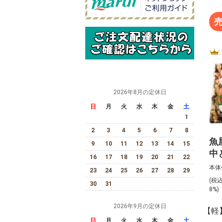
2026年8月の定休日
日
月
火
水
木
金
土
1
2
3
4
5
6
7
8
魚
9
10
11
12
13
14
15
中
16
17
18
19
20
21
22
上
本体
23
24
25
26
27
28
29
（
(税
30
31
び
8%
2026年9月の定休日
【軽
日
月
火
水
木
金
土