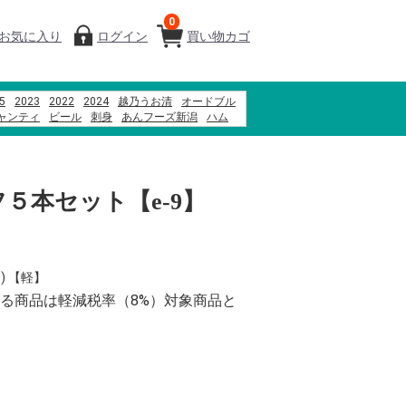
0
お気に入り
ログイン
買い物カゴ
5
2023
2022
2024
越乃うお清
オードブル
ャンティ
ビール
刺身
あんフーズ新潟
ハム
牛
つなんポーク
米
そば
だんご
５本セット【e-9】
) 【軽】
る商品は軽減税率（8%）対象商品と