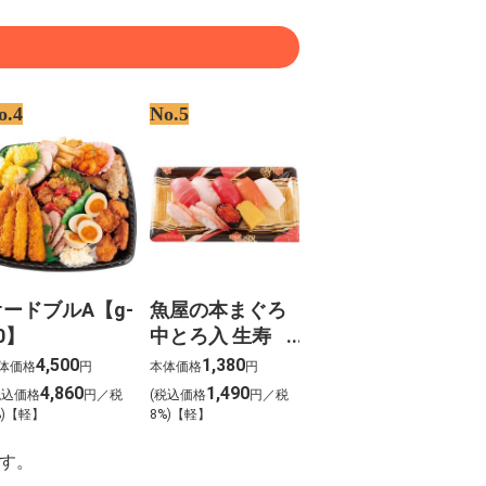
o.4
No.5
オードブルA【g-
魚屋の本まぐろ
0】
中とろ入 生寿
司 華（はな）
4,500
1,380
体価格
円
本体価格
円
わさび抜き【g-
4,860
1,490
税込価格
円／税
(税込価格
円／税
5】
%)【軽】
8%)【軽】
す。