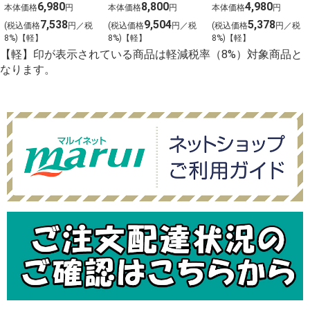
上生寿司 宴
上生寿司 寿
上生寿司 瑞穂
6,980
8,800
4,980
本体価格
円
本体価格
円
本体価格
円
（うたげ）わさ
（ことぶき）わ
（みずほ）わさ
7,538
9,504
5,378
(税込価格
円／税
(税込価格
円／税
(税込価格
円／税
び抜き【g-2】
さび抜き【g-1】
び抜き【g-3】
8%)【軽】
8%)【軽】
8%)【軽】
【軽】印が表示されている商品は軽減税率（8%）対象商品と
なります。