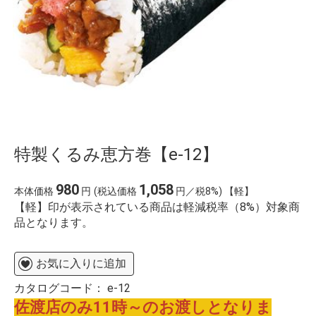
特製くるみ恵方巻【e-12】
980
1,058
本体価格
円
(税込価格
円／税8%) 【軽】
【軽】印が表示されている商品は軽減税率（8%）対象商
品となります。
お気に入りに追加
カタログコード：
e-12
佐渡店のみ11時～のお渡しとなりま