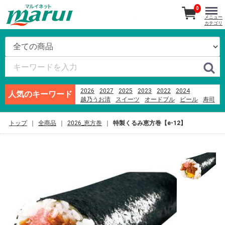
0
メニュー
カテゴリ
2026
2027
2025
2023
2022
2024
人気のキーワード
越乃うお清
スイーツ
オードブル
ビール
寿司
刺身
カヌレドキャンティ
あんフーズ新潟
米
つなんポーク
そば
ハム
ブランド牛
千疋屋
トップ
全商品
2026_恵方巻
特製くるみ恵方巻【e-12】