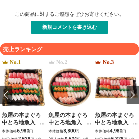
この商品に対するご感想をぜひお寄せください。
新規コメントを書き込む
売上ランキング
No.1
No.2
No.3
魚屋の本まぐろ
魚屋の本まぐろ
魚屋の本まぐろ
中とろ地魚入
中とろ地魚入
中とろ地魚入
上生寿司 宴
上生寿司 寿
上生寿司 瑞穂
6,980
8,800
4,980
本体価格
円
本体価格
円
本体価格
円
（うたげ）わさ
（ことぶき）わ
（みずほ）わさ
7,538
9,504
5,378