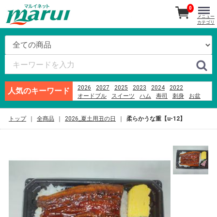
0
メニュー
カテゴリ
2026
2027
2025
2023
2024
2022
人気のキーワード
オードブル
スイーツ
ハム
寿司
刺身
お盆
越乃うお清
あんフーズ新潟
ビール
そば
米
ブランド牛
つなんポーク
千疋屋
トップ
全商品
2026_夏土用丑の日
柔らかうな重【u-12】