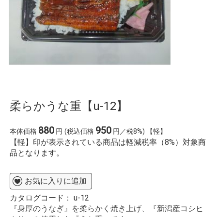
柔らかうな重【u-12】
880
950
本体価格
円
(税込価格
円／税8%) 【軽】
【軽】印が表示されている商品は軽減税率（8%）対象商
品となります。
お気に入りに追加
カタログコード：
u-12
『身厚のうなぎ』を柔らかく焼き上げ、『新潟産コシヒ