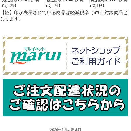
(税込価格
円／税
(税込価格
円／税
(税込価格
円／税
び抜き【g-2】
さび抜き【g-1】
び抜き【g-3】
8%)【軽】
8%)【軽】
8%)【軽】
【軽】印が表示されている商品は軽減税率（8%）対象商品と
なります。
2026年8月の定休日