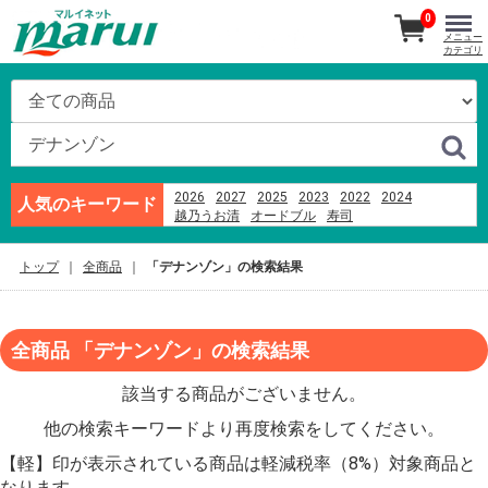
0
メニュー
カテゴリ
2026
2027
2025
2023
2022
2024
人気のキーワード
越乃うお清
オードブル
寿司
カヌレドキャンティ
あんフーズ新潟
ハム
刺身
ビール
ブランド牛
千疋屋
米
そば
トップ
全商品
「デナンゾン」の検索結果
つなんポーク
越後名産手造り笹だんご
全商品 「デナンゾン」の検索結果
該当する商品がございません。
他の検索キーワードより再度検索をしてください。
【軽】印が表示されている商品は軽減税率（8%）対象商品と
なります。