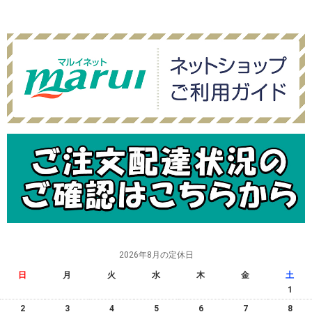
2026年8月の定休日
日
月
火
水
木
金
土
1
2
3
4
5
6
7
8