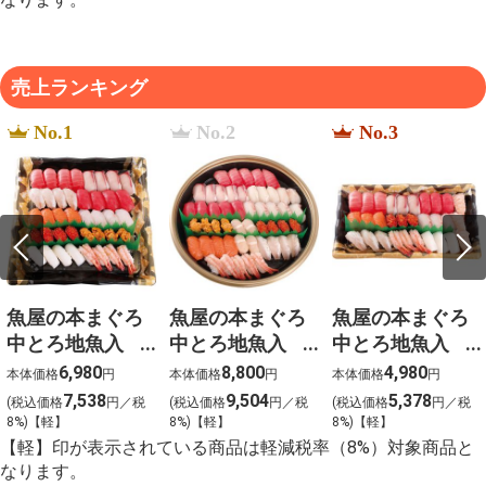
売上ランキング
No.1
No.2
No.3
魚屋の本まぐろ
魚屋の本まぐろ
魚屋の本まぐろ
中とろ地魚入
中とろ地魚入
中とろ地魚入
上生寿司 宴
上生寿司 寿
上生寿司 瑞穂
6,980
8,800
4,980
本体価格
円
本体価格
円
本体価格
円
（うたげ）わさ
（ことぶき）わ
（みずほ）わさ
7,538
9,504
5,378
(税込価格
円／税
(税込価格
円／税
(税込価格
円／税
び抜き【g-2】
さび抜き【g-1】
び抜き【g-3】
8%)【軽】
8%)【軽】
8%)【軽】
【軽】印が表示されている商品は軽減税率（8%）対象商品と
なります。