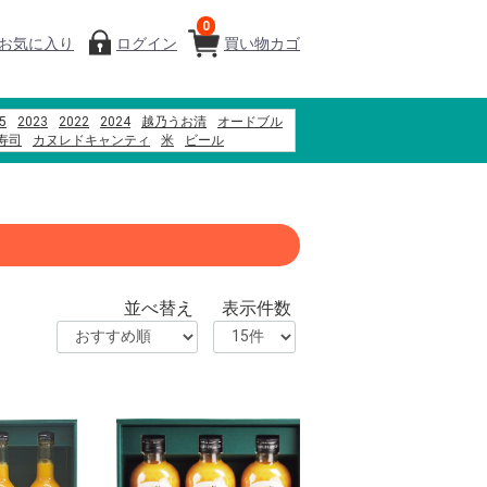
0
お気に入り
ログイン
買い物カゴ
5
2023
2022
2024
越乃うお清
オードブル
寿司
カヌレドキャンティ
米
ビール
んポーク
菓子
千疋屋
ハム
そば
だんご
並べ替え
表示件数