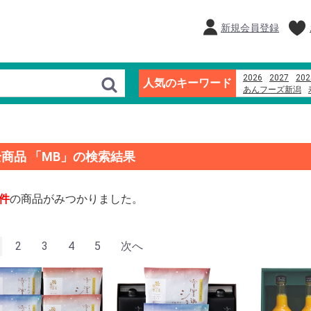
新規会員登録
2026
2027
202
人気のキーワード
あんフーズ新潟
ブランド牛
つな
越後名産手造り笹
全商品 「MB」の検索結果
件
の商品がみつかりました。
2
3
4
5
次へ