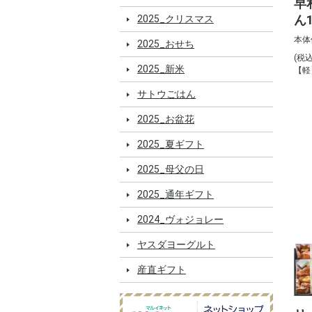
早
ん
2025_クリスマス
【
本体
2025_おせち
(税
2025_新米
【軽
サトウごはん
2025_お盆花
2025_夏ギフト
2025_母父の日
2025_通年ギフト
2024_ヴォジョレー
ヤスダヨーグルト
産直ギフト