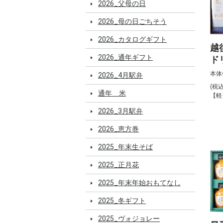
2026_父母の日
2026_母の日ごちそう
2026_カタログギフト
越
2026_通年ギフト
ド
20
本体
2026_4月駅弁
D5
(税
通年 米
【軽
2026_3月駅弁
2026_恵方巻
2025_年末生そば
2025_正月花
2025_年末年始おもてなし
2025_冬ギフト
2025_ヴォジョレー