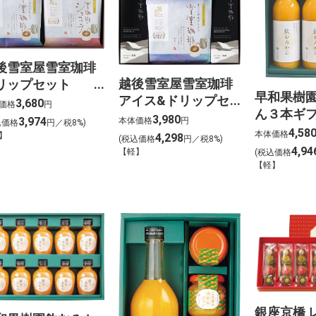
後雪室屋雪室珈琲
越後雪室屋雪室珈琲
リップセット
早和果樹
アイス&ドリップセ
PEY-
3,680
価格
円
ん３本ギ
ットEY-
O2C2【MB565】
3,980
3,974
本体価格
円
込価格
円／税8%)
【MB192
4,58
PL2D5O1C1【MB566】
本体価格
】
4,298
(税込価格
円／税8%)
4,94
【軽】
(税込価格
【軽】
銀座京橋 