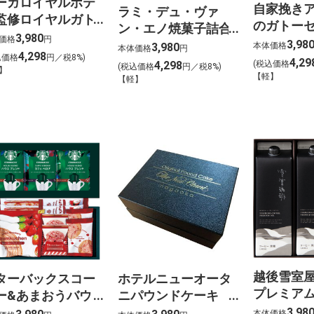
ーガロイヤルホテ
自家挽き
ラミ・デュ・ヴァ
監修ロイヤルガト
のガトー
ン・エノ焼菓子詰合
コレクション036-
3,980
価格
円
ン 24個入0
せ035-
3,98
3,980
本体価格
本体価格
円
70【MB599】
4,298
D077【MB
込価格
円／税8%)
D030【MB596】
4,29
4,298
(税込価格
(税込価格
円／税8%)
】
【軽】
【軽】
越後雪室
ターバックスコー
ホテルニューオータ
プレミア
ー&あまおうバウ
ニパウンドケーキ
本セットEY
スイーツセレクト
２本セット
3,98
本体価格