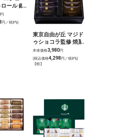
ロール 銀
015-
0
円
591】
8
円／税8%)
東京自由が丘 マジド
ゥショコラ監修 焼菓
子ギフト036-
3,980
本体価格
円
D033【MB598】
4,298
(税込価格
円／税8%)
【軽】