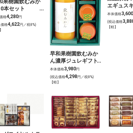
和果樹園飲むみか
エギュスキ
10本セット
座ミニカヌレ
3,60
本体価格
MB189】
4,280
価格
円
D017【MB
3,88
(税込価格
4,622
込価格
円／税8%)
【軽】
】
早和果樹園飲むみか
ん濃厚ジュレギフト
【MB193】
3,980
本体価格
円
4,298
(税込価格
円／税8%)
【軽】