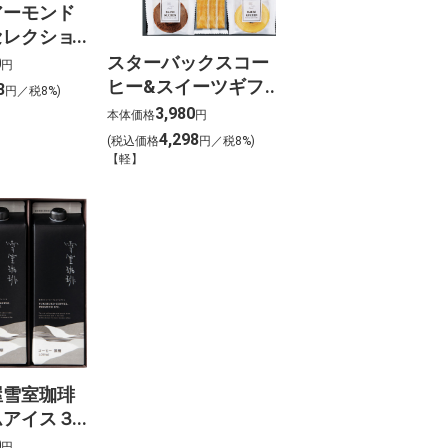
アーモンド
セレクショ
35-
スターバックスコー
0
円
597】
ヒー&スイーツギフ
8
円／税8%)
ト030-
3,980
本体価格
円
D020【MB594】
4,298
(税込価格
円／税8%)
【軽】
屋雪室珈琲
ムアイス３
-
0
円