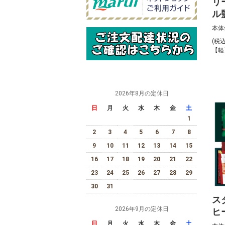
リ
ル
ー
本体
D0
(税
【軽
2026年8月の定休日
日
月
火
水
木
金
土
1
2
3
4
5
6
7
8
9
10
11
12
13
14
15
16
17
18
19
20
21
22
23
24
25
26
27
28
29
30
31
ス
2026年9月の定休日
ヒ
ム
日
月
火
水
木
金
土