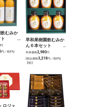
園飲むみか
フト
早和果樹園飲むみか
】
0
ん６本セット
円
【MB190】
6
2,980
円／税8%)
本体価格
円
3,218
(税込価格
円／税8%)
【軽】
レ ロジェ