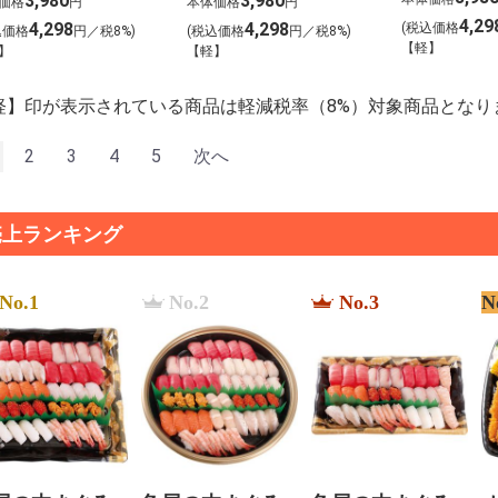
3,980
3,980
価格
円
本体価格
円
PL3【MB5
0-D055【MB595】
【MB078】
4,29
4,298
4,298
(税込価格
込価格
円／税8%)
(税込価格
円／税8%)
【軽】
】
【軽】
軽】印が表示されている商品は軽減税率（8%）対象商品となり
2
3
4
5
次へ
売上ランキング
No.1
No.2
No.3
N