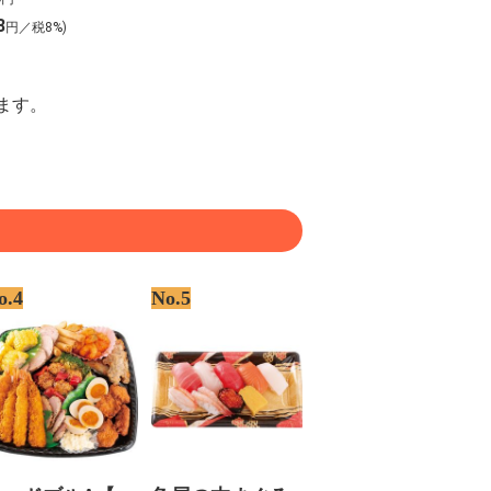
67】
8
円／税8%)
ます。
o.4
No.5