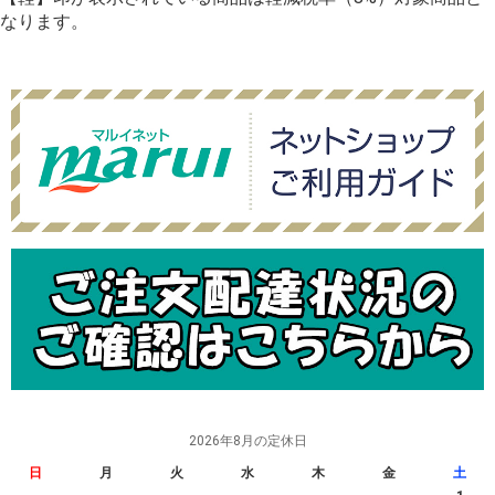
なります。
2026年8月の定休日
日
月
火
水
木
金
土