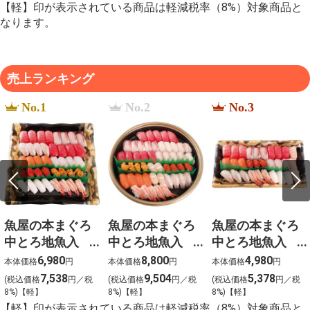
【軽】印が表示されている商品は軽減税率（8%）対象商品と
なります。
売上ランキング
No.1
No.2
No.3
魚屋の本まぐろ
魚屋の本まぐろ
魚屋の本まぐろ
中とろ地魚入
中とろ地魚入
中とろ地魚入
上生寿司 宴
上生寿司 寿
上生寿司 瑞穂
6,980
8,800
4,980
本体価格
円
本体価格
円
本体価格
円
（うたげ）わさ
（ことぶき）わ
（みずほ）わさ
7,538
9,504
5,378
(税込価格
円／税
(税込価格
円／税
(税込価格
円／税
び抜き【g-2】
さび抜き【g-1】
び抜き【g-3】
8%)【軽】
8%)【軽】
8%)【軽】
【軽】印が表示されている商品は軽減税率（8%）対象商品と