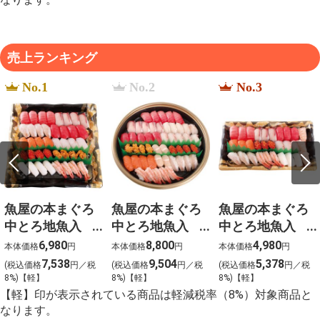
売上ランキング
No.1
No.2
No.3
魚屋の本まぐろ
魚屋の本まぐろ
魚屋の本まぐろ
中とろ地魚入
中とろ地魚入
中とろ地魚入
上生寿司 宴
上生寿司 寿
上生寿司 瑞穂
6,980
8,800
4,980
本体価格
円
本体価格
円
本体価格
円
（うたげ）わさ
（ことぶき）わ
（みずほ）わさ
7,538
9,504
5,378
(税込価格
円／税
(税込価格
円／税
(税込価格
円／税
び抜き【g-2】
さび抜き【g-1】
び抜き【g-3】
8%)【軽】
8%)【軽】
8%)【軽】
【軽】印が表示されている商品は軽減税率（8%）対象商品と
なります。