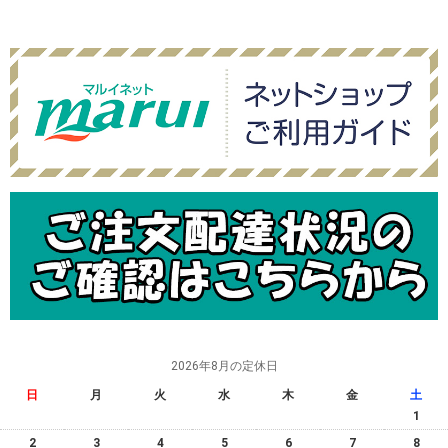
2026年8月の定休日
日
月
火
水
木
金
土
1
2
3
4
5
6
7
8