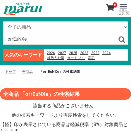
0
メニュー
カテゴリ
2026
2027
2025
2023
2022
2024
人気のキーワード
越乃うお清
オードブル
寿司
カヌレドキャンティ
あんフーズ新潟
刺身
ビール
ハム
ブランド牛
千疋屋
米
そば
トップ
全商品
「orrEuNXe」の検索結果
つなんポーク
越後名産手造り笹だんご
全商品 「orrEuNXe」の検索結果
該当する商品がございません。
他の検索キーワードより再度検索をしてください。
【軽】印が表示されている商品は軽減税率（8%）対象商品と
なります。