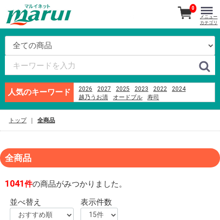
0
メニュー
カテゴリ
2026
2027
2025
2023
2022
2024
人気のキーワード
越乃うお清
オードブル
寿司
カヌレドキャンティ
ハム
刺身
あんフーズ新潟
ブランド牛
ビール
米
つなんポーク
トップ
全商品
越後名産手造り笹だんご
千疋屋
そば
全商品
1041
件
の商品がみつかりました。
並べ替え
表示件数