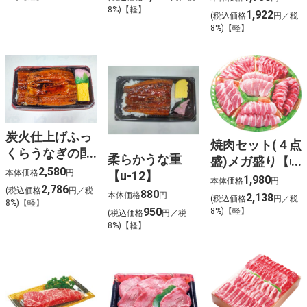
10】
8%)【軽】
1,922
(税込価格
円／税
8%)【軽】
炭火仕上げふっ
焼肉セット(４点
くらうなぎの国
柔らかうな重
盛)メガ盛り【u-
産うな重【u-
2,580
本体価格
円
【u-12】
13】
1,980
本体価格
円
11】
2,786
(税込価格
円／税
880
本体価格
円
2,138
(税込価格
円／税
8%)【軽】
950
8%)【軽】
(税込価格
円／税
8%)【軽】