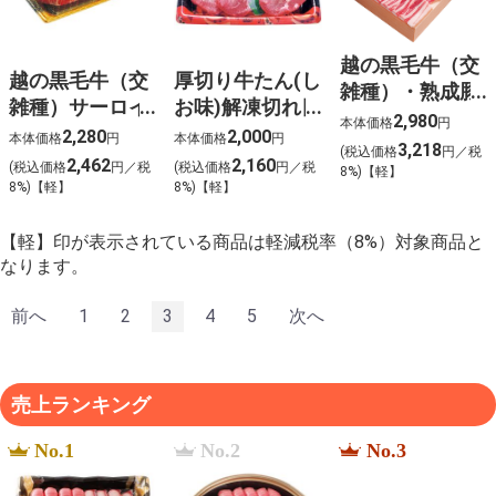
越の黒毛牛（交
越の黒毛牛（交
厚切り牛たん(し
雑種）・熟成豚
雑種）サーロイ
お味)解凍切れ目
焼肉セット【u-
2,980
本体価格
円
ンステーキ用
入り【u-15】
2,280
2,000
本体価格
円
本体価格
円
16】
3,218
(税込価格
円／税
【u-14】
2,462
2,160
(税込価格
円／税
(税込価格
円／税
8%)【軽】
8%)【軽】
8%)【軽】
【軽】印が表示されている商品は軽減税率（8%）対象商品と
なります。
前へ
1
2
3
4
5
次へ
売上ランキング
No.1
No.2
No.3