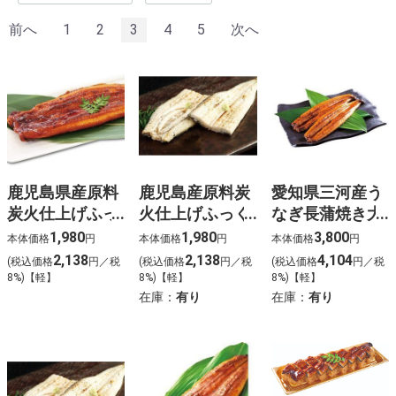
前へ
1
2
3
4
5
次へ
鹿児島県産原料
鹿児島産原料炭
愛知県三河産う
炭火仕上げふっ
火仕上げふっく
なぎ長蒲焼き大
くらうなぎ長蒲
らうなぎ白焼
型【u-4】
1,980
1,980
3,800
本体価格
円
本体価格
円
本体価格
円
焼【u-2】
【u-3】
2,138
2,138
4,104
(税込価格
円／税
(税込価格
円／税
(税込価格
円／税
8%)【軽】
8%)【軽】
8%)【軽】
在庫：
有り
在庫：
有り