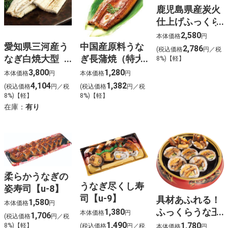
鹿児島県産炭火
仕上げふっくら
うなぎの姿寿司
2,580
本体価格
円
【u-7】
愛知県三河産う
中国産原料うな
2,786
(税込価格
円／税
なぎ白焼大型
ぎ長蒲焼（特大
8%)【軽】
【u-5】
型）【u-6】
3,800
1,280
本体価格
円
本体価格
円
4,104
1,382
(税込価格
円／税
(税込価格
円／税
8%)【軽】
8%)【軽】
在庫：
有り
柔らかうなぎの
うなぎ尽くし寿
姿寿司【u-8】
司【u-9】
具材あふれる！
1,580
本体価格
円
ふっくらうな玉
1,380
本体価格
円
1,706
(税込価格
円／税
太巻８切【u-
1,490
1,780
8%)【軽】
(税込価格
円／税
本体価格
円