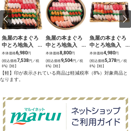
魚屋の本まぐろ
魚屋の本まぐろ
魚屋の本まぐろ
中とろ地魚入
中とろ地魚入
中とろ地魚入
上生寿司 宴
上生寿司 寿
上生寿司 瑞穂
6,980
8,800
4,980
本体価格
円
本体価格
円
本体価格
円
（うたげ）わさ
（ことぶき）わ
（みずほ）わさ
7,538
9,504
5,378
(税込価格
円／税
(税込価格
円／税
(税込価格
円／税
び抜き【g-2】
さび抜き【g-1】
び抜き【g-3】
8%)【軽】
8%)【軽】
8%)【軽】
【軽】印が表示されている商品は軽減税率（8%）対象商品と
なります。